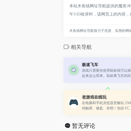
本站木鱼镇网址导航提供的魔兽冲突
午3:03收录时，该网页上的内
木鱼镇网址导航致力于优质、实用的网
相关导航
极速飞车
游戏只需要你使用鼠标就可以操
起来这么简单。鼠标离飞车的距
减速度就越大，转弯也是如此，
驶光标赛车，需要多尝试几次如何
老游戏在线玩
在电脑和手机浏览器里畅玩 250
持触屏、键盘、存档！包括 FC, SFC,
C, GBA, NDS 等多种游戏机平
暂无评论