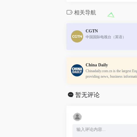
相关导航
CGTN
中国国际电视台（英语）
China Daily
Chinadaily.com.cn is the largest Eng
providing news, business informat
aterials. The Website has channels 
W...
暂无评论