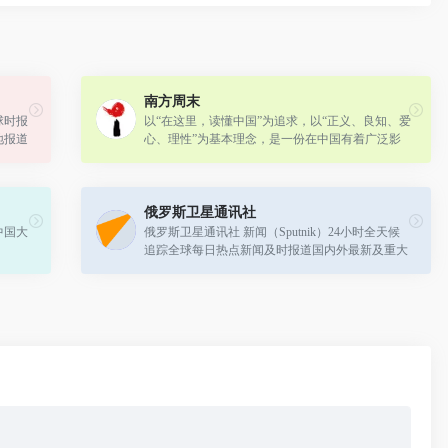
南方周末
球时报
以“在这里，读懂中国”为追求，以“正义、良知、爱
地报道
心、理性”为基本理念，是一份在中国有着广泛影
球化时
响、深具公信力的严肃新闻大报。
俄罗斯卫星通讯社
中国大
俄罗斯卫星通讯社 新闻（Sputnik）24小时全天候
。
追踪全球每日热点新闻及时报道国内外最新及重大
新闻资讯，内容覆盖国内及国际突发新闻事件。卫
星社秉承国际视野，力求及时、客观、...