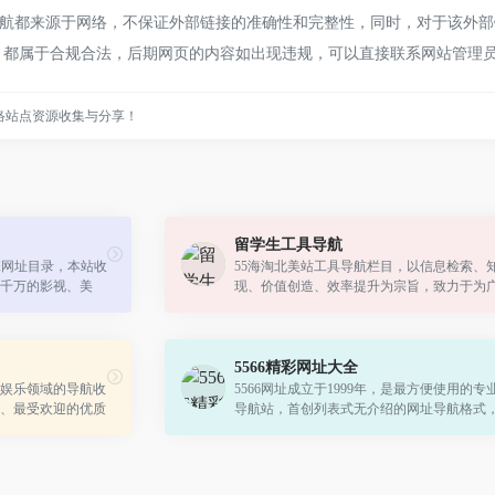
都来源于网络，不保证外部链接的准确性和完整性，同时，对于该外部链接
内容，都属于合规合法，后期网页的内容如出现违规，可以直接联系网站管
络站点资源收集与分享！
留学生工具导航
引擎网址目录，本站收
55海淘北美站工具导航栏目，以信息检索、
千万的影视、美
现、价值创造、效率提升为宗旨，致力于为
等着你来下载哟。
学生打造更好的互联网运用工具或科学方法
提高信息素养能力，让工作学习生活更...
5566精彩网址大全
娱乐领域的导航收
5566网址成立于1999年，是最方便使用的专
、最受欢迎的优质
导航站，首创列表式无介绍的网址导航格式
质导航、学习资源
了上网不用记网址的时代，收集精彩、全面
的各类网址，包括：新闻,财经,军事,彩...