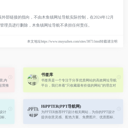
外部链接的指向，不由木鱼镇网址导航实际控制，在2024年12月
网站管理员进行删除，木鱼镇网址导航不承担任何责任。
本文地址https://www.muyuzhen.com/sites/3873.html转载请注明
书签库
营,内
书签库是一个专注于分享优质网站的高效网址导航
运营推
平台，我们本着“只收藏最有价值的网站”的理念对
所收藏分享的网站进行筛选，淘汰那些广告多、乱
收费、内容乱、服务差、操作繁琐和设...
HiPPTER(PPT导航网)
T设计
为PPTER推荐PPT设计相关网站，为你的PPT设计
图标、
提供创意灵感、配色方案、免费图片、优质图标、
工具插件等