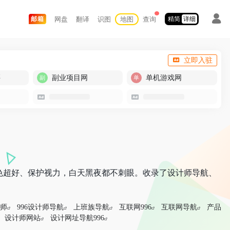
网盘
翻译
识图
地图
查询
邮箱
精简
详细
立即入驻
买
副业项目网
单机游戏网
色超好、保护视力，白天黑夜都不刺眼。收录了设计师导航、
计师
996设计师导航
上班族导航
互联网996
互联网导航
产品
设计师网站
设计网址导航996