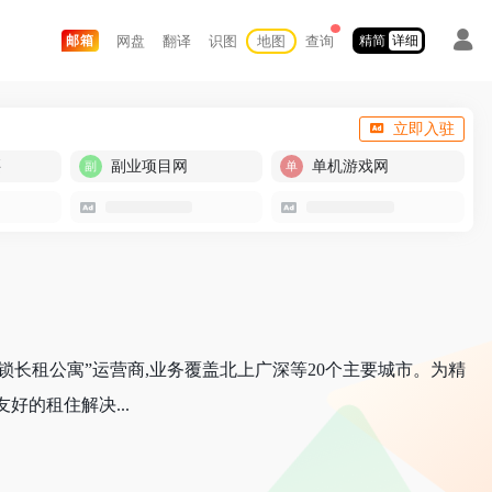
网盘
翻译
识图
地图
查询
邮箱
精简
详细
立即入驻
买
副业项目网
单机游戏网
长租公寓”运营商,业务覆盖北上广深等20个主要城市。为精
好的租住解决...