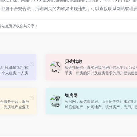
都来源于网络，不保证外部链接的准确性和完整性，同时，对于该外部链接
内容，都属于合规合法，后期网页的内容如出现违规，可以直接联系网站管
络站点资源收集与分享！
贝壳找房
租房,商铺,写字楼,
贝壳找房提供真实房源的房产信息平台,为买
,个人租房,个人房
手房、新房购买以及租房需求的用户提供便捷
同时有智能找房、VR看房等先进科技找房功
你来体验，想在买房、购买二手房、新...
智房网
整合服务平台，服务
智房网，精选海景房、山景房等热门旅游地
，为房地产全业态
球度假地产、休闲地产、境外房产，为用户
。提供及时的房地产
面及时的投资环境、旅居资源、楼盘动态与
地图、...
惠等一站式置业导购。