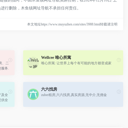
的指向，不由木鱼镇网址导航实际控制，在2024年12月16日 上
理员进行删除，木鱼镇网址导航不承担任何责任。
本文地址https://www.muyuzhen.com/sites/3988.html转载请注明
Wellcee 唯心所寓
房、二
唯心所寓: 让世界上每个有可能的地方都变成家
服务.
能等
六六找房
产及全
zuber租房,六六找房,真实房源,无中介,无佣金
提供全
购房优