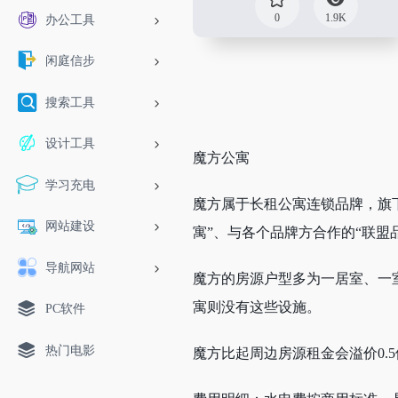
0
1.9K
办公工具
闲庭信步
搜索工具
设计工具
魔方公寓
学习充电
魔方属于长租公寓连锁品牌，旗下
网站建设
寓”、与各个品牌方合作的“联盟
导航网站
魔方的房源户型多为一居室、一
寓则没有这些设施。
PC软件
热门电影
魔方比起周边房源租金会溢价0.