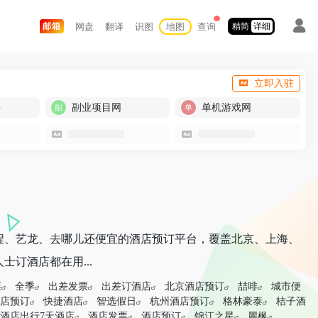
网盘
翻译
识图
地图
查询
邮箱
精简
详细
立即入驻
买
副业项目网
单机游戏网
程、艺龙、去哪儿还便宜的酒店预订平台，覆盖北京、上海、
士订酒店都在用...
票
全季
出差发票
出差订酒店
北京酒店预订
喆啡
城市便
店预订
快捷酒店
智选假日
杭州酒店预订
格林豪泰
桔子酒
酒店出行7天酒店
酒店发票
酒店预订
锦江之星
麗枫