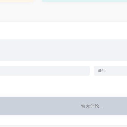
订、查询、全程优
旅行代理商资源，直签酒店，客栈卖家等为
咨询电...
游者提供特价机票，酒店预订，客栈查...
暂无评论...