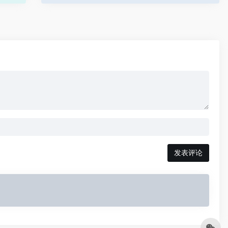
广大旅
息，海外住宿攻略，网上订酒店方便快捷。现在就
来好订网，了解更多全球特惠酒店的信息吧！
发表评论