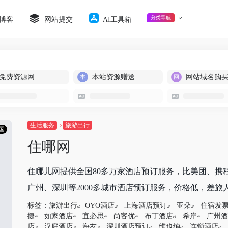
分类导航
博客
网站提交
AI工具箱
免费资源网
本站资源赠送
网站域名购
生活服务
旅游出行
国
住哪网
住哪儿网提供全国80多万家酒店预订服务，比美团、携
广州、深圳等2000多城市酒店预订服务，价格低，差旅人
标签：
旅游出行
OYO酒店
上海酒店预订
亚朵
住宿发
捷
如家酒店
宜必思
尚客优
布丁酒店
希岸
广州酒
店
汉庭酒店
海友
深圳酒店预订
维也纳
连锁酒店