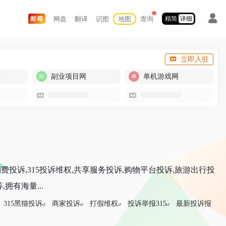
网盘
翻译
识图
地图
查询
邮箱
精简
详细
立即入驻
买
副业项目网
单机游戏网
费投诉,315投诉维权,共享服务投诉,购物平台投诉,旅游出行投
拥有海量...
315黑猫投诉
商家投诉
打假维权
投诉举报315
最新投诉报