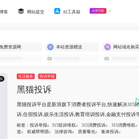
分类导航
博客
网站提交
AI工具箱
免费资源网
本站资源赠送
网站域名购
生活服务
投诉举报
国
黑猫投诉
黑猫投诉平台是新浪旗下消费者投诉平台,快速解决315消
诉,住宿投诉,娱乐生活投诉,教育培训投诉,金融支付投诉等,
标签：
投诉举报
315投诉维权
315消费投诉
315消费维权
道
权威帮帮团
法律咨询
质量曝光
集体投诉