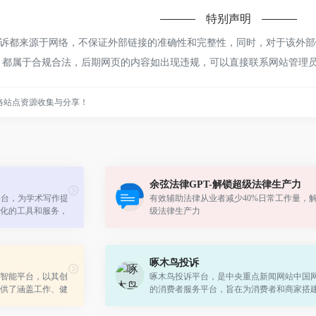
特别声明
都来源于网络，不保证外部链接的准确性和完整性，同时，对于该外部链接
内容，都属于合规合法，后期网页的内容如出现违规，可以直接联系网站管
络站点资源收集与分享！
余弦法律GPT-解锁超级法律生产力
平台，为学术写作提
有效辅助法律从业者减少40%日常工作量，
化的工具和服务，
级法律生产力
确保论文的原创性
啄木鸟投诉
智能平台，以其创
啄木鸟投诉平台，是中央重点新闻网站中国
供了涵盖工作、健
的消费者服务平台，旨在为消费者和商家搭
智能服务。
桥梁，携手各方更好的解决问题。平台立足
媒体身份，履行互联网新闻中心职能，...