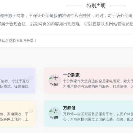
特别声明
来源于网络，不保证外部链接的准确性和完整性，同时，对于该外部链接的
容，都属于合规合法，后期网页的内容如出现违规，可以直接联系网站管理
络站点资源收集与分享！
十分到家
开创者。专注于互联
十分到家作为您身边的全屋家电管家，致力
队模式。提供在线
为用户提供有温度的家电服务，打造便捷、
、付款评价等服
环保、健康的新型家居生活方式，让您足不
格、...
可享受全屋家电产品的安装、保养、清...
万师傅
修、家电回收、手
万师傅—全国家居售后服务平台，以用户体
业务网上预约，上
心，为商家提供覆盖全国的安装、维修、配
能锁、智能猫眼等
站式售后服务，为家庭、个人用户提供就近
安装、维修、清洗、疏通等便民服务，囊...