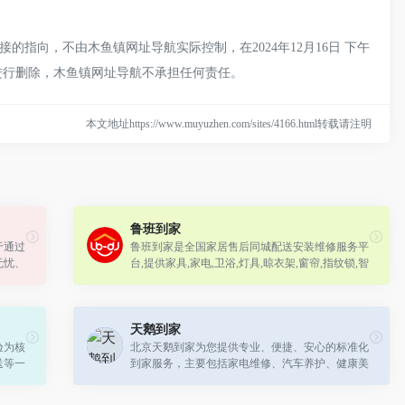
指向，不由木鱼镇网址导航实际控制，在2024年12月16日 下午
员进行删除，木鱼镇网址导航不承担任何责任。
本文地址https://www.muyuzhen.com/sites/4166.html转载请注明
鲁班到家
于通过
鲁班到家是全国家居售后同城配送安装维修服务平
无忧、
台,提供家具,家电,卫浴,灯具,晾衣架,窗帘,指纹锁,智
出户即
能家居等配送安装维修服务.300万安装师傅覆盖全
国,附近师傅上门安装维修!
天鹅到家
验为核
北京天鹅到家为您提供专业、便捷、安心的标准化
送等一
到家服务，主要包括家电维修、汽车养护、健康美
到家的
食、保姆月嫂服务、便民服务、丽人美甲、搬家速
运等专业服务，北京天鹅到家，简单、...