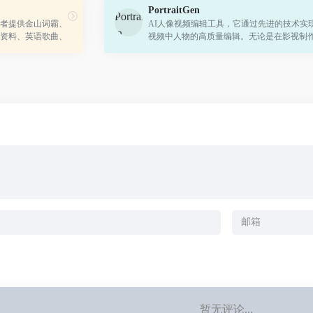
PortraitGen
者提供金山词霸、
AI人像视频编辑工具，它通过先进的技术实
资料、英语歌曲、
视频中人物的高质量编辑。无论是在影视制
服务,爱词霸英语在
术创作、广告宣传、时尚展示、社交媒体还
提供...
开发等领域，PortraitGen都能提供高效...
暂无评论...