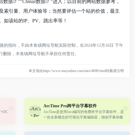
站数据
""
Chinaz数据
"进入；以目前的网站数据参考，
及索引量、用户体验等；当然要评估一个站的价值，最主
如该站的IP、PV、跳出率等！
指向，不由木鱼镇网址导航实际控制，在2024年12月16日 下午
进行删除，木鱼镇网址导航不承担任何责任。
本文地址https://www.muyuzhen.com/sites/4690.html转载请注明
ArcTime Pro跨平台字幕软件
+OC
ArcTime是使用Java编写的免费跨平台字幕软件，是
一款全新概念的可视化字幕编辑器，独创字幕块概
念，在时间线上拖动、调整字幕块即可轻松完成字
幕创建工作。