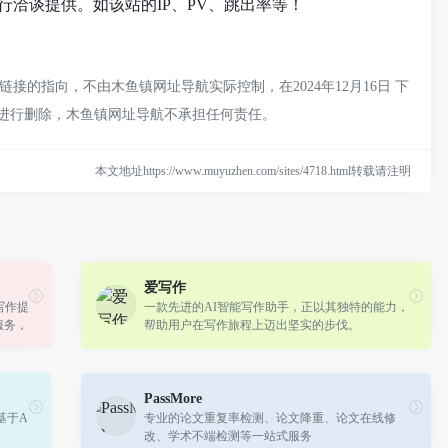
洽谈提供。如该站的IP、PV、跳出率等！
的指向，不由木鱼镇网址导航实际控制，在2024年12月16日 下
员进行删除，木鱼镇网址导航不承担任何责任。
本文地址https://www.muyuzhen.com/sites/4718.html转载请注明
爱写作
写作提
一款先进的AI智能写作助手，正以其独特的能力，
服务，
帮助用户在写作旅程上迈出坚实的步伐。
原创性
PassMore
基于A
专业的论文重复率检测、论文降重、论文在线修
改、学术不端检测等一站式服务