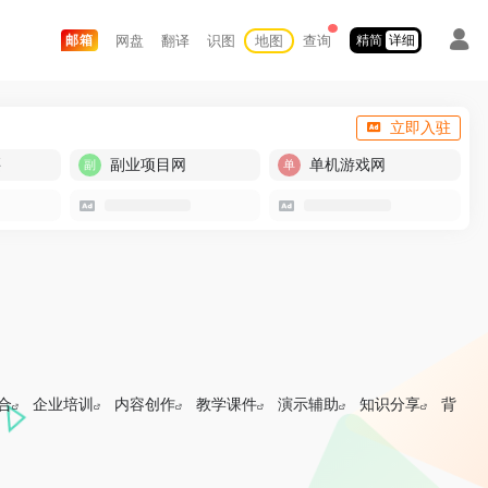
网盘
翻译
识图
地图
查询
邮箱
精简
详细
立即入驻
买
副业项目网
单机游戏网
合
企业培训
内容创作
教学课件
演示辅助
知识分享
背