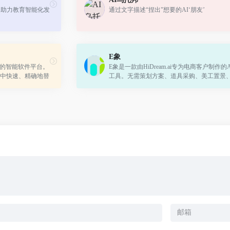
，助力教育智能化发
通过文字描述“捏出”想要的AI‘朋友’
E象
脸技术的智能软件平台。
E象是一款由HiDream.ai专为电商客户制作的
中快速、精确地替
工具。无需策划方案、道具采购、美工置景
种全新的视频编辑
拍摄、拍摄后期等流程及费用支出，只需上
商品图，即可一键生成海量真实场景商...