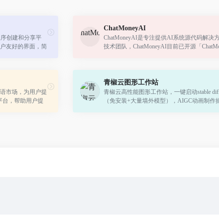
ChatMoneyAI
用程序创建和分享平
ChatMoneyAI是专注提供AI系统源代码解决
户友好的界面，简
技术团队，ChatMoneyAI目前已开源「ChatMo
超级全能AI变现系统」、「ChatAI-聊天绘画
统」、「ChatPaper-论文写作系统」，拥有PH.
青椒云图形工作站
的提示语市场，为用户提
青椒云高性能图形工作站，一键启动stable diffu
 的平台，帮助用户提
（免安装+大量墙外模型），AIGC动画制作
控制成本。
loar模型炼丹器（无配置要求）