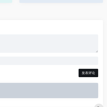
务。公司的目标是打造中国版的OpenAI基础大模型
及颠覆性的上层应用。
发表评论