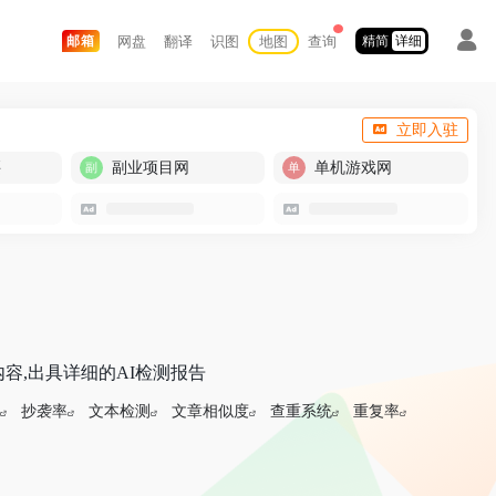
网盘
翻译
识图
地图
查询
邮箱
精简
详细
立即入驻
买
副业项目网
单机游戏网
内容,出具详细的AI检测报告
抄袭率
文本检测
文章相似度
查重系统
重复率