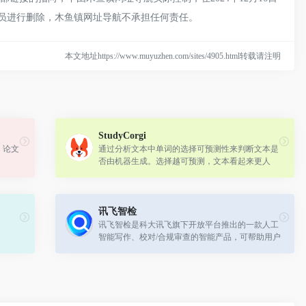
理员进行删除，木鱼镇网址导航不承担任何责任。
本文地址https://www.muyuzhen.com/sites/4905.html转载请注明
StudyCorgi
、论文
通过分析文本中单词的选择可预测性来判断文本是
否由机器生成。选择越可预测，文本看起来更人
工。
讯飞智检
讯飞智检是科大讯飞旗下开放平台推出的一款人工
智能写作、校对/合规审查的智能产品，可帮助用户
进行AI智能文本纠错，支持对纯文本、Word、图
片、音频、视频进行批量审查。在节省人...