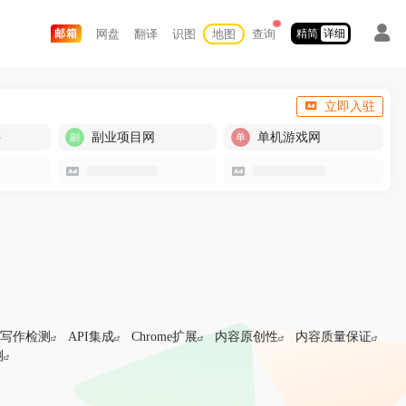
网盘
翻译
识图
地图
查询
邮箱
精简
详细
立即入驻
买
副业项目网
单机游戏网
I写作检测
API集成
Chrome扩展
内容原创性
内容质量保证
测