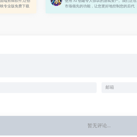
面端剪辑软件,让创
使用 AI 创建令人惊叹的游戏资产。我们正
映专业版免费下载
市场领先的功能，让您更好地控制您的后代
ac端,快来体验吧!
暂无评论...