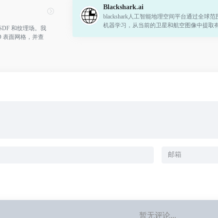
Blackshark.ai
blackshark人工智能地理空间平台通过全球
机器学习，从当前的卫星和航空图像中提取
SDF 和纹理场。我
球基础设施的见解。
 3D 表面网格，并查
我们使用在 2D 
。
暂无评论...