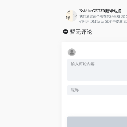
Nvidia·GET3D
翻译站点
翻
">
我们通过两个潜在代码生成 3D 
译
们利用 DMTet 从 SDF 中提取
站
询表面点处的纹理场以获取颜色。
暂无评论
点
图像上定义的对抗损失进行训练