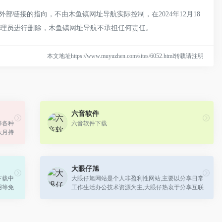
部链接的指向，不由木鱼镇网址导航实际控制，在2024年12月18
管理员进行删除，木鱼镇网址导航不承担任何责任。
本文地址https://www.muyuzhen.com/sites/6052.html转载请注明
六音软件
等各种
六音软件下载
六月持
IT科
大眼仔旭
下载中
大眼仔旭网站是个人非盈利性网站,主要以分享日常
用等免
工作生活办公技术资源为主,大眼仔热衷于分享互联
下载更
网上一切所有美好事物,希望和您一起成长.