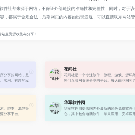
E软件社都来源于网络，不保证外部链接的准确性和完整性，同时，对于该外
上的内容，都属于合规合法，后期网页的内容如出现违规，可以直接联系网站
络站点资源收集与分享！
花间社
序分享的网站，是
花间社是一个专注软件、教程、游戏、源码
、实用、有趣的应
热门互联网资源分享的平台。每天由花间和
续精选更新优秀软件、电脑技术、经验教程、
技资讯。热爱分享，热爱互联网，热爱...
华军软件园
术、脚本、源码等
华军软件园提供国内外最新的绿色免费软件
源分享平台。
心，其中包含电脑软件、苹果应用、安卓应
费电脑/手机软件下载。想了解绿色免费软件
多内容，尽在华军软件下载!