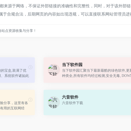
来源于网络，不保证外部链接的准确性和完整性，同时，对于该外部链接的
，都属于合规合法，后期网页的内容如出现违规，可以直接联系网站管理员
络站点资源收集与分享！
当下软件园
秘的宝盒,装满了优
当下软件园汇聚当下最新最酷的绿色软件,更新
用、系统软件诸如此
种类全,所有软件均经过检测,安全无毒, DOW
——为中国5亿网民提供贴心,省心,放心的免
下载网站。
六音软件
验分享，这里有各
六音软件下载
有用的互联网经