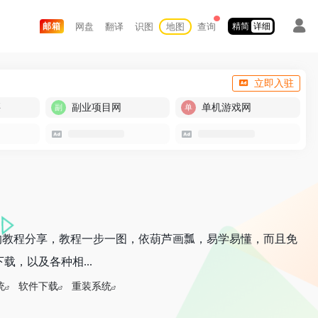
网盘
翻译
识图
地图
查询
邮箱
精简
详细
立即入驻
买
副业项目网
单机游戏网
的教程分享，教程一步一图，依葫芦画瓢，易学易懂，而且免
，以及各种相...
统
软件下载
重装系统