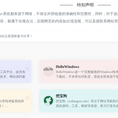
特别声明
r系统都来源于网络，不保证外部链接的准确性和完整性，同时，对于该外部
上的内容，都属于合规合法，后期网页的内容如出现违规，可以直接联系网站
络站点资源收集与分享！
HelloWindows
工具平台，提供免
HelloWindows是一个完整极致的Windows
技术、网站源码素
下载站，不夹带任何私货，系统全部来源于
为中国站长提供便
方原版，本站只是收录官方发布的系统以及
方便大家下载，请放心使用。永久在线：...
挖宝狗
于分享纯净版系统和
挖宝狗（wabaogou.com）专注于网址导航和
....
质的源码，工具，教程等资源，努力打造为
强的一站式服务平台，将资源合理分类，加
搜索，便于用户查