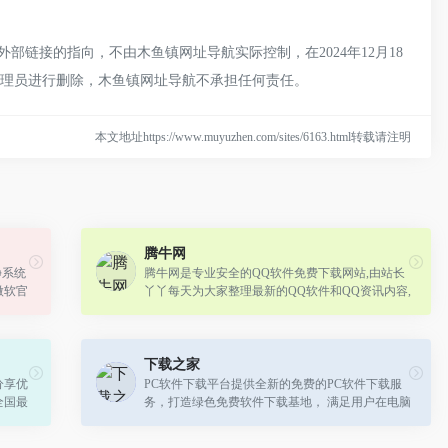
链接的指向，不由木鱼镇网址导航实际控制，在2024年12月18
管理员进行删除，木鱼镇网址导航不承担任何责任。
本文地址https://www.muyuzhen.com/sites/6163.html转载请注明
腾牛网
纯净系统
腾牛网是专业安全的QQ软件免费下载网站,由站长
微软官
丫丫每天为大家整理最新的QQ软件和QQ资讯内容,
工具，
涵盖了PC软件,安卓软件,安卓游戏,苹果软件,苹果游
戏,以及软件教程和手游攻略信息,在这...
下载之家
分享优
PC软件下载平台提供全新的免费的PC软件下载服
全国最
务，打造绿色免费软件下载基地， 满足用户在电脑
入资源
办公、手机应用、游戏娱乐等全方位的软件下载需
求。 常用软件下载，来PC软件下载平台...