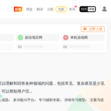
网盘
翻译
识图
地图
查询
邮箱
精简
详细
立即入驻
买
副业项目网
单机游戏网
可以理解和回答各种领域的问题，包括常见、复杂甚至是少见
以帮助用户完...
生成器
多功能AI平台
学习辅助专家
持续学习模型
文案与设