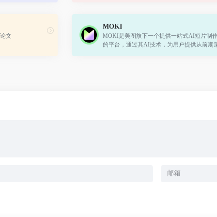
2000亿tokens进行预训练。
MOKI
论文
MOKI是美图旗下一个提供一站式AI短片制
的平台，通过其AI技术，为用户提供从前期
后期制作的全方位短片制作解决方案。无论
构思、素材生成还是后期剪辑，MOKI都能...