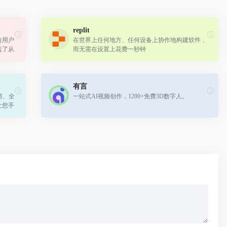
replit
向用户
在世界上任何地方、任何设备上协作地构建软件，
盖了从
而无需在设置上花费一秒钟
等多项
有言
错、全
一站式AI视频创作，1200+免费3D数字人。
让您手