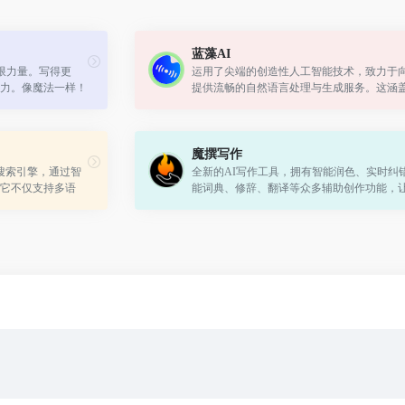
蓝藻AI
无限力量。写得更
运用了尖端的创造性人工智能技术，致力于
力。像魔法一样！
提供流畅的自然语言处理与生成服务。这涵
文字到语音的转换、语音辨识以及对话管理
功能。
魔撰写作
 AI 搜索引擎，通过智
全新的AI写作工具，拥有智能润色、实时纠
它不仅支持多语
能词典、修辞、翻译等众多辅助创作功能，
化的搜索体验。
握灵感、敲出不凡。