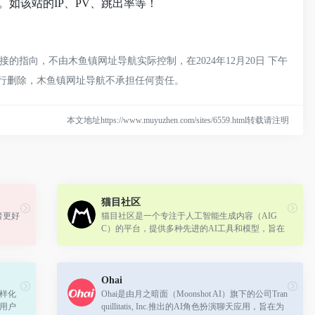
如该站的IP、PV、跳出率等！
指向，不由木鱼镇网址导航实际控制，在2024年12月20日 下午
进行删除，木鱼镇网址导航不承担任何责任。
本文地址https://www.muyuzhen.com/sites/6559.html转载请注明
猫目社区
者更好
猫目社区是一个专注于人工智能生成内容（AIG
C）的平台，提供多种先进的AI工具和模型，旨在
探索AIGC技术的无限可能性。
Ohai
多样化
Ohai是由月之暗面（Moonshot AI）旗下的公司Tran
为用户
quillitatis, Inc.推出的AI角色扮演聊天应用，旨在为