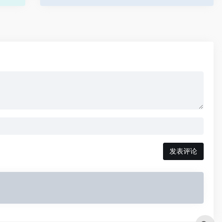
用户提供一个24小时在线的虚拟陪伴。Ohai目前处
于免费公测中，用户可以在这个...
发表评论