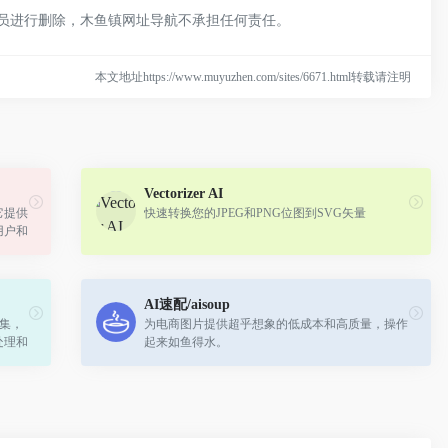
理员进行删除，木鱼镇网址导航不承担任何责任。
本文地址https://www.muyuzhen.com/sites/6671.html转载请注明
Vectorizer AI
它提供
快速转换您的JPEG和PNG位图到SVG矢量
用户和
其融入
AI速配/aisoup
具集，
为电商图片提供超乎想象的低成本和高质量，操作
处理和
起来如鱼得水。
好者，