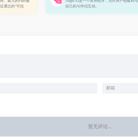
、最大的PaaS服
Angel AI是一个应用程序，允许用户创建和
证通过的“可信
自己的AI伴侣互动。
、缓存、队列、安
者和上万...
暂无评论...