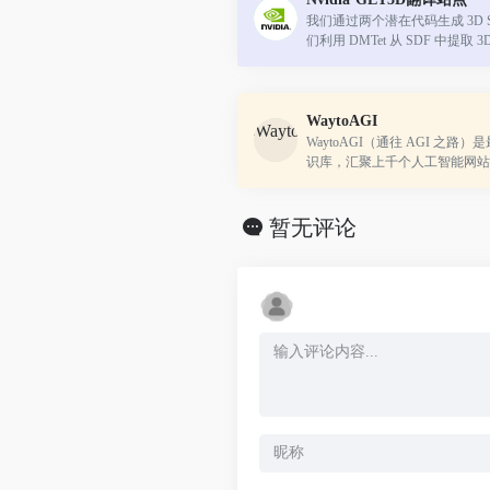
我们通过两个潜在代码生成 3D 
们利用 DMTet 从 SDF 中提取
询表面点处的纹理场以获取颜色。
图像上定义的对抗损失进行训练
WaytoAGI
WaytoAGI（通往 AGI 之路）
识库，汇聚上千个人工智能网站
的 AI 工具、GPT 应用和行业
好者、研究者还是开发者，WaytoA
暂无评论