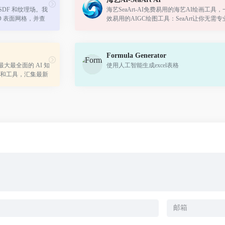
SDF 和纹理场。我
海艺SeaArt-AI免费易用的海艺AI绘画工具
 3D 表面网格，并查
效易用的AIGC绘图工具：SeaArt让你无需专
我们使用在 2D 
能，短时间内成为艺术家。借助强大的渲染
。
个性化混合推荐系统，高质量创作触手可...
Formula Generator
是最大最全面的 AI 知
使用人工智能生成excel表格
和工具，汇集最新
资讯。无论您是AI爱
GI助...