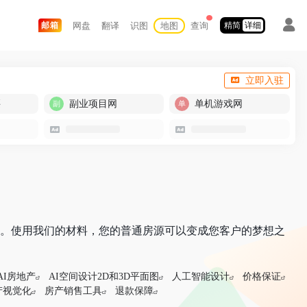
网盘
翻译
识图
地图
查询
邮箱
精简
详细
立即入驻
买
副业项目网
单机游戏网
60° 虚拟游览。使用我们的材料，您的普通房源可以变成您客户的梦想之
AI房地产
AI空间设计2D和3D平面图
人工智能设计
价格保证
产视觉化
房产销售工具
退款保障