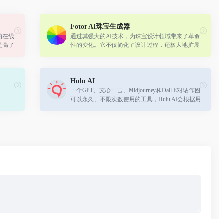
Fotor AI珠宝生成器
的在线
通过其强大的AI技术，为珠宝设计领域带来了革命
提高了
性的变化。它不仅简化了设计过程，还极大地扩展
了定制和创造力的可能性。
Hulu AI
一个GPT、文心一言、Midjourney和Dall-E对话作图
可以永久、不限次数使用的工具，Hulu AI会根据用
户的需求，不断更新上线新的功能，比如图片解
析、图片融合等等常用功能。