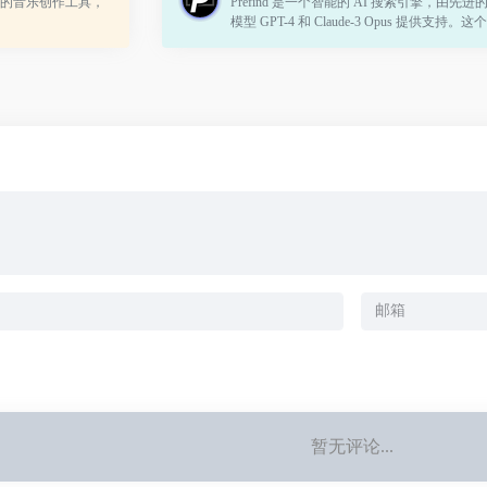
的音乐创作工具，
Prefind 是一个智能的 AI 搜索引擎，由先进
模型 GPT-4 和 Claude-3 Opus 提供支持。
引擎旨在通过利用最新的人工智能技术，为
供快速、直观且内容丰富的搜索体验。
暂无评论...