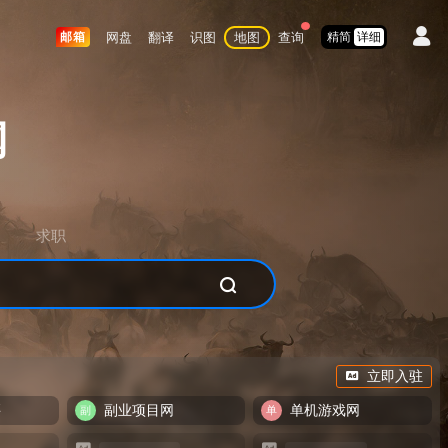
网盘
翻译
识图
地图
查询
邮箱
精简
详细
网
求职
立即入驻
买
副业项目网
单机游戏网