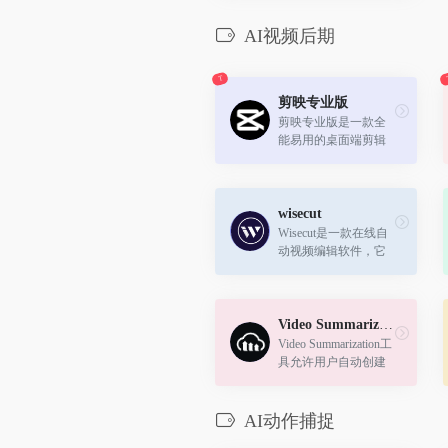
翻新...
够通过自己的声音轻
松创作视频。无论是
AI视频后期
个人表达、商业演示
还是教育内容，OASI
S都能帮助用户快速制
T
作出专业级别的视
剪映专业版
频。
剪映专业版是一款全
能易用的桌面端剪辑
软件,让创作更简单。
剪映官网为您提供剪
映专业版免费下载服
务,专业版包括Window
wisecut
s端与Mac端,快来体验
Wisecut是一款在线自
吧!
动视频编辑软件，它
使用人工智能和语音
识别来快速轻松地编
辑视频。它会自动将
长视频剪辑成更短、
Video Summarization
更有影响力的内容，
Video Summarization工
并配有音乐、字幕和
具允许用户自动创建
面部识别功能。它还
引人入胜的视频摘
使用...
要，通过将长视频汇
总成简短的片段。用
AI动作捕捉
户可以上传自己的视