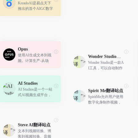
言的视频。
业的引人入胜的视
KreadoAI是易点天下
频。
推出的首个AIGC数字
营销创作平台，专为
全球创作者设计。该
平台以“AI数字人、AI
模特、AI工具、AI创
意资产”为四大解决方
案，旨在为营销领域
提供全链路的降本提
Opus
质...
使用AI生成文本到视
Wonder Studio高阶应用
翻
频。计算生产-从场
">
Wonder Studio是一款A
译
景，资产，角色，对
I工具，可以自动制作
站
话和视觉效果的一
动画、灯光，并将CG
切。
点
角色组合成真人场
AI Studios
景。它采用单摄像机
AI Studios是一个一站
拍摄的镜头并检测演
Spirit Me
翻译站点
翻
式AI视频生成平台，
">
员的表演，将其转换
SpiritMe允许用户使用
译
它通过提供多样化的A
为具有自动动画、灯
数字化身制作视频，
站
I工具和模板，使用户
光和构图的CG角色。
这些化身可以用自己
能够轻松创建专业质
它还...
点
的声音和情感表达说
量的视频内容。无论
出他们输入的任何文
是初学者还是专业人
本。它提供订阅、预
Steve AI
翻译站点
翻
士，都能利用这个平
">
付费计划和免费试
文本到视频转换、博
译
台提高视频制作的效...
用。它可以作为一种
客到视频转换、音频