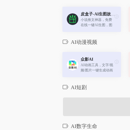
皮盒子-AI生图故事板
小说推文神器，免费
在线一键AI生图，图
转视频
AI动漫视频
众影AI
AI动画工具，文字/视
频/图片一键生成动画
AI短剧
AI数字生命