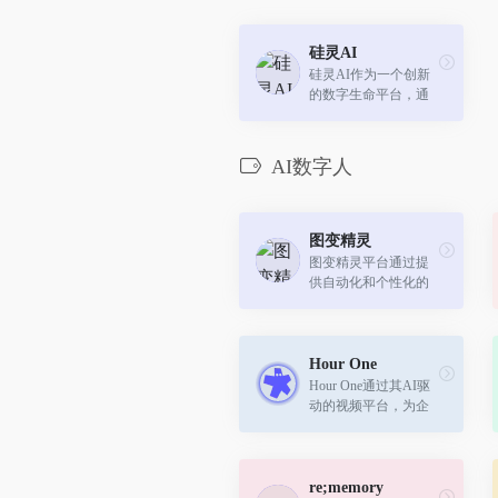
硅灵AI
硅灵AI作为一个创新
的数字生命平台，通
过AI技术提供了一种
特殊的方式，让用户
能够与已故的亲人进
AI数字人
行互动和对话。
图变精灵
图变精灵平台通过提
供自动化和个性化的
数字人创建服务，极
大地简化了3D角色设
计的流程。无论是个
人创作还是商业应
Hour One
用，用户都能在这个
Hour One通过其AI驱
平台上找到满足其需
动的视频平台，为企
求的解决方案。
业提供了一个创新的
内容创建和管理工
具。它不仅能够提升
内容的质量和吸引
re;memory