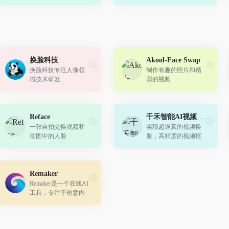
作、字幕翻译服务。
和笔记的工具。无论
软件采用先进的语音
是YouTube、播客还是
识别技术，自动识别
本地音频和视频文
视频中的人声，转化
件，Memo都能轻松将
成字幕。并提供翻译
其转换为文本并提炼
服务，轻松制作中英
精华。
字幕、中日字幕等双
换脸科技
Akool-Face Swap
语字...
换脸科技专注人像领
制作有趣的照片和精
域技术研发
彩的视频
Reface
千禾智能AI视频换脸
一张自拍交换视频和
实现超逼真的视频换
动图中的人脸
脸，高精度的视频抠
像，流畅自然的视频
插帧，快速高效的视
频人脸修复，以及清
晰锐利的视频无损放
Remaker
大
Remaker是一个在线AI
工具，专注于创意内
容的生成。它利用生
成式AI技术，为用户
提供了多种功能，包