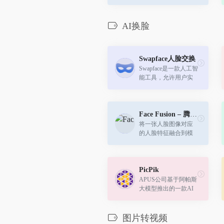
资源、会议记录、字
幕制作等场景。
AI换脸
Swapface人脸交换
Swapface是一款人工智
能工具，允许用户实
时创建逼真的人脸交
换。它可以用于流媒
体、视频通话和娱乐
应用程序。该工具使
Face Fusion – 腾讯云
用简单、私密、性价
将一张人脸图像对应
比高、省时。
的人脸特征融合到模
板图像中的特定人物
上
PicPik
APUS公司基于阿帕斯
大模型推出的一款AI
图片编辑工具，它可
以帮助你一键生成AI
大作
图片转视频