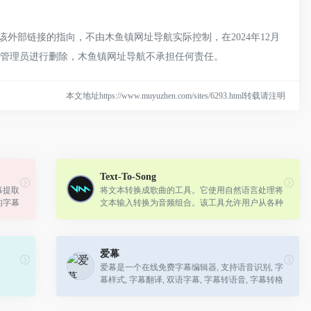
外部链接的指向，不由木鱼镇网址导航实际控制，在2024年12月
网站管理员进行删除，木鱼镇网址导航不承担任何责任。
本文地址https://www.muyuzhen.com/sites/6293.html转载请注明
Text-To-Song
幕提取
将文本转换成歌曲的工具。它使用自然语言处理将
的字幕
文本输入转换为音频组合。该工具允许用户从各种
音乐风格和乐器中进行选择，以及调整节奏、键和
动态等参数。生成的音轨可以导出为高...
爱幕
爱幕是一个在线免费字幕编辑器, 支持语音识别, 字
幕样式, 字幕翻译, 双语字幕, 字幕转语音, 字幕转格
式, 搬运YouTbe视频, 在线转码视频, 在线压制字
幕...