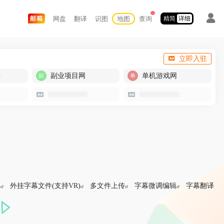
网盘
翻译
识图
地图
查询
邮箱
精简
详细
立即入驻
买
副业项目网
单机游戏网
)
外挂字幕文件(支持VR)
多文件上传
字幕微调编辑
字幕翻译