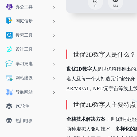
0
614
办公工具
闲庭信步
搜索工具
设计工具
世优2D数字人是什么？
学习充电
世优2D数字人
是世优科技推出的
网站建设
名人及每一个人打造元宇宙分身
AR/VR/AI，NFT/元宇宙等线
导航网站
世优2D数字人主要特点
PC软件
全栈技术解决方案
：世优科技提供
热门电影
两种虚拟人驱动技术。
多样化的