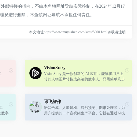
链接的指向，不由木鱼镇网址导航实际控制，在2024年12月17
管理员进行删除，木鱼镇网址导航不承担任何责任。
本文地址https://www.muyuzhen.com/sites/5800.html转载请注明
VisionStory
工
VisionStory 是一款创新的 AI 应用，能够将用户上
传的人物图片转换成高清的数字人。只需简单几步
操作，即可获得一个能够根据输入的文案或音频进
行口播的数字人视频
讯飞智作
工
语音合成、人脸建模、唇形预测、图形处理等，为
的数字
用户提供的一个音视频生产平台。它旨在通过AI技
各种
术解决用户在音视频制作中遇到的主播难找、成本
..
高、生产效率低等问题，使内容创作更...