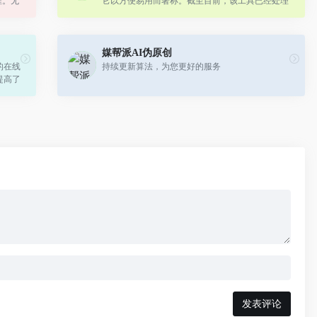
程。无
它以方便易用而著称。截至目前，该工具已经处理
是保护
了超过4800万张图片。
媒帮派AI伪原创
的在线
持续更新算法，为您更好的服务
提高了
发表评论