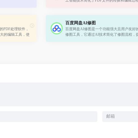
工智能技术简化了PDF文件的转换和编辑过
论是需要转换格式、编辑内容、提取文本还
文档安全，ChatPDF都能提供高效且易于使...
百度网盘AI修图
的PDF处理软件，
百度网盘AI修图是一个功能强大且用户友好
大的编辑工具，使
修图工具，它通过AI技术简化了修图流程，
建、编辑、转换和保
效率，同时保证了修图质量。