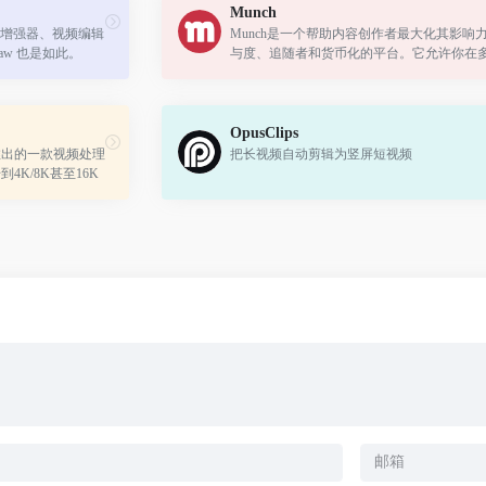
Munch
增强器、视频编辑
Munch是一个帮助内容创作者最大化其影响
aw 也是如此。
与度、追随者和货币化的平台。它允许你在
台上重新定位现有内容，分析用户粘性并控
利。
OpusClips
bs最新推出的一款视频处理
把长视频自动剪辑为竖屏短视频
4K/8K甚至16K
感知AI模型，经过
和平...