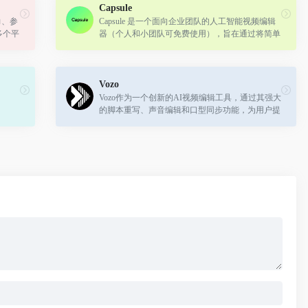
Capsule
力、参
Capsule 是一个面向企业团队的人工智能视频编辑
多个平
器（个人和小团队可免费使用），旨在通过将简单
制盈
直观的操作界面与自动执行编辑任务的AI相结合，
帮助内容和营销团队以高效的速度和轻...
Vozo
Vozo作为一个创新的AI视频编辑工具，通过其强大
的脚本重写、声音编辑和口型同步功能，为用户提
供了一个简单、高效的视频内容更新和本地化解决
方案。