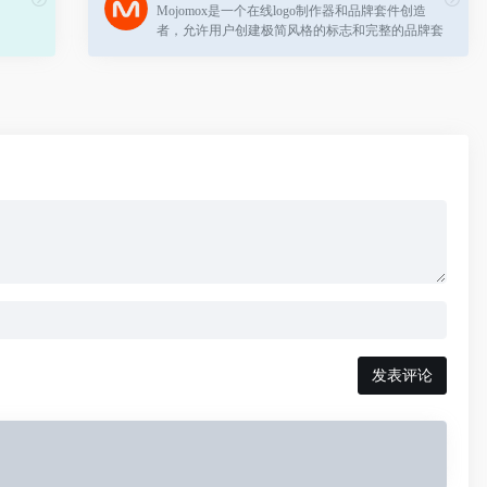
Mojomox是一个在线logo制作器和品牌套件创造
者，允许用户创建极简风格的标志和完整的品牌套
件。它提供了一个专业的标志制作工具，提供了广
泛的设计理念，并能够使用大量的字体和符...
发表评论