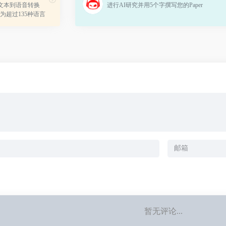
的文本到语音转换
进行AI研究并用5个字撰写您的Paper
为超过135种语言
音频格式和频率，
并和增强...
暂无评论...