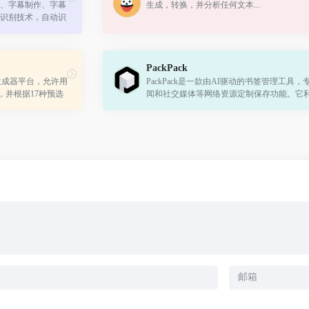
、字幕制作、字幕
生成，转换，并分析任何文本...
识别技术，自动识
并提供翻译服务，
语字...
PackPack
图像生成器平台，允许用
PackPack是一款由AI驱动的书签管理工具，
，并根据17种预选
闻和社交媒体等网络资源定制保存功能。它利
它是日益增长的人
清理并保存内容。使用PackPack，彻底改变
分...
签管理方式，更智能地管理你的收藏。