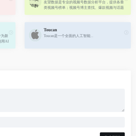
友望数据是专业的视频号数据分析平台，提供各垂
类视频号榜单；视频号博主查找、爆款视频与话题
分析；并提供视频号直播和带货数据分析等功能，
助力用户高效找号，更好复盘视频号直播。
Toucan
专为新
Toucan是一个全面的人工智能...
用AI
你的书